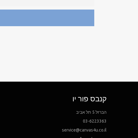
קנבס פור יו
הברזל 5 תל אביב
03-6223363
service@canvas4u.co.il