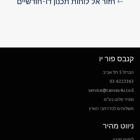
חזור אל לוחות תכנון דו-חודשיים
קנבס פור יו
הברזל 5 תל אביב
03-6223363
service@canvas4u.co.il
ספיד פלוט בע"מ
משלוחים לכל רחבי הארץ
ניווט מהיר
לוחות תכנון